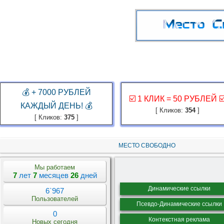
ГЛАВНАЯ
ЗАКАЗ РЕКЛАМЫ
КАБИНЕТ
ЗАРАБОТАТЬ
КОНКУР
💰 + 7000 РУБЛЕЙ
☑️ 1 КЛИК = 50 РУБЛЕЙ ☑
КАЖДЫЙ ДЕНЬ! 💰
[ Кликов:
354
]
[ Кликов:
375
]
МЕСТО СВОБОДНО
Мы работаем
7
лет
7
месяцев
26
дней
Динамические ссылки
6`967
Пользователей
Псевдо-Динамические ссылки
0
Контекстная реклама
Новых сегодня