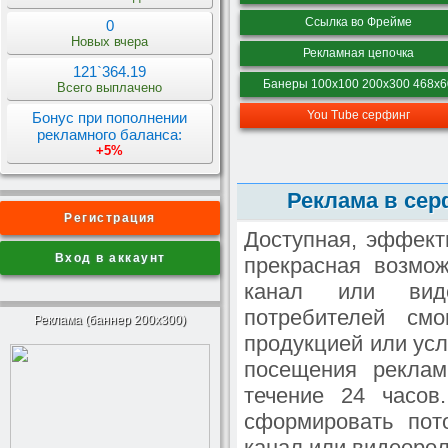
Ссылка во Фрейме
0
Новых вчера
Рекламная цепочка
121`364.19
Банеры 100х100 200х300 468х6
Всего выплачено
You Tube серфинг
Бонус при пополнении
рекламного баланса:
+5%
Реклама в сер
Регистрация
Доступная, эффект
Вход в аккаунт
прекрасная возмо
канал или виде
потребителей см
Реклама (баннер 200x300)
продукцией или усл
посещения реклам
течение 24 часов
сформировать пот
канал или видеорол