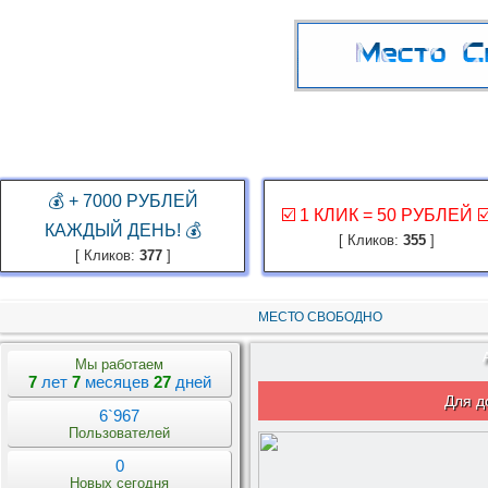
ГЛАВНАЯ
ЗАКАЗ РЕКЛАМЫ
КАБИНЕТ
ЗАРАБОТАТЬ
КОНКУР
💰 + 7000 РУБЛЕЙ
☑️ 1 КЛИК = 50 РУБЛЕЙ ☑
КАЖДЫЙ ДЕНЬ! 💰
[ Кликов:
355
]
[ Кликов:
377
]
МЕСТО СВОБОДНО
Мы работаем
7
лет
7
месяцев
27
дней
Для д
6`967
Пользователей
0
Новых сегодня