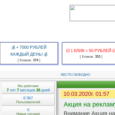
ГЛАВНАЯ
ЗАКАЗ РЕКЛАМЫ
КАБИНЕТ
ЗАРАБОТАТЬ
КОНКУР
💰 + 7000 РУБЛЕЙ
☑️ 1 КЛИК = 50 РУБЛЕЙ ☑
КАЖДЫЙ ДЕНЬ! 💰
[ Кликов:
353
]
[ Кликов:
374
]
МЕСТО СВОБОДНО
Мы работаем
7
лет
7
месяцев
26
дней
10.03.2020г. 01:57
6`967
Пользователей
Акция на реклам
0
Внимание Акция на
Новых сегодня