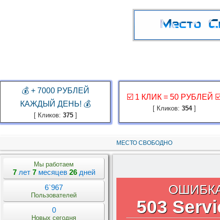
ГЛАВНАЯ
ЗАКАЗ РЕКЛАМЫ
КАБИНЕТ
ЗАРАБОТАТЬ
КОНКУР
💰 + 7000 РУБЛЕЙ
☑️ 1 КЛИК = 50 РУБЛЕЙ ☑
КАЖДЫЙ ДЕНЬ! 💰
[ Кликов:
354
]
[ Кликов:
375
]
МЕСТО СВОБОДНО
Мы работаем
7
лет
7
месяцев
26
дней
ОШИБКА A
6`967
Пользователей
503 Servi
0
Новых сегодня