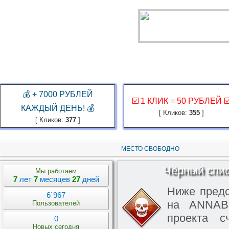
ГЛАВНАЯ
ЗАКАЗ РЕКЛАМЫ
КАБИНЕТ
ЗАРАБОТАТЬ
КОНКУР
💰 + 7000 РУБЛЕЙ
☑️ 1 КЛИК = 50 РУБЛЕЙ ☑
КАЖДЫЙ ДЕНЬ! 💰
[ Кликов:
355
]
[ Кликов:
377
]
МЕСТО СВОБОДНО
Чёрный спи
Мы работаем
7
лет
7
месяцев
27
дней
Ниже предс
6`967
на ANNABU
Пользователей
проекта с
0
Новых сегодня