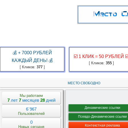
ГЛАВНАЯ
ЗАКАЗ РЕКЛАМЫ
КАБИНЕТ
ЗАРАБОТАТЬ
КОНКУР
💰 + 7000 РУБЛЕЙ
☑️ 1 КЛИК = 50 РУБЛЕЙ ☑
КАЖДЫЙ ДЕНЬ! 💰
[ Кликов:
355
]
[ Кликов:
377
]
МЕСТО СВОБОДНО
Мы работаем
7
лет
7
месяцев
28
дней
Динамические ссылки
6`967
Пользователей
Псевдо-Динамические ссылки
0
Контекстная реклама
Новых сегодня