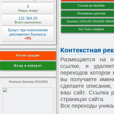
Ссылка во Фрейме
0
Новых вчера
Рекламная цепочка
121`364.19
Банеры 100х100 200х300 468х6
Всего выплачено
You Tube серфинг
Бонус при пополнении
рекламного баланса:
+5%
Контекстная ре
Регистрация
Размещается на о
ссылке, и удаляе
Вход в аккаунт
переходов которое 
вы получаете имен
Реклама (баннер 200x300)
сделаете описание,
ваш сайт. Ссылка 
страницах сайта.
Все переходы уникал