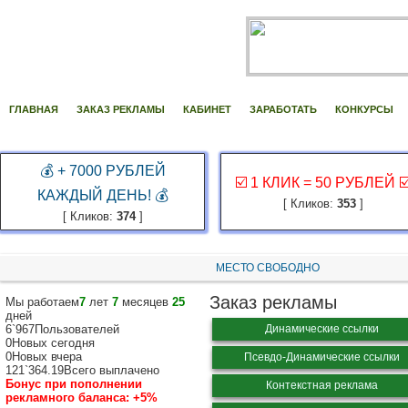
ГЛАВНАЯ
ЗАКАЗ РЕКЛАМЫ
КАБИНЕТ
ЗАРАБОТАТЬ
КОНКУРСЫ
💰 + 7000 РУБЛЕЙ
☑️ 1 КЛИК = 50 РУБЛЕЙ ☑
КАЖДЫЙ ДЕНЬ! 💰
[ Кликов:
353
]
[ Кликов:
374
]
МЕСТО СВОБОДНО
Заказ рекламы
Мы работаем
7
лет
7
месяцев
25
дней
6`967
Пользователей
Динамические ссылки
0
Новых сегодня
0
Новых вчера
Псевдо-Динамические ссылки
121`364.19
Всего выплачено
Бонус при пополнении
Контекстная реклама
рекламного баланса:
+5%