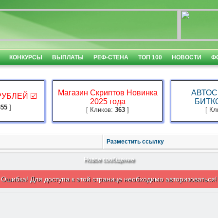
КОНКУРСЫ
ВЫПЛАТЫ
РЕФ-СТЕНА
ТОП 100
НОВОСТИ
Ф
Магазин Скриптов Новинка
АВТОС
 РУБЛЕЙ ☑️
2025 года
БИТКО
355
]
[ Кликов:
363
]
[ К
Разместить ссылку
Новое сообщение
Ошибка! Для доступа к этой странице необходимо авторизоваться!