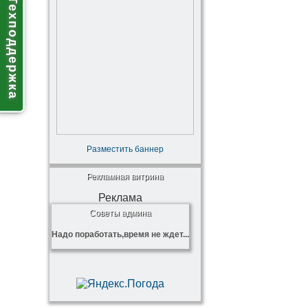
Техподдержка
Разместить баннер
Рекламная витрина
Реклама
Советы админа
Надо поработать,время не ждет...