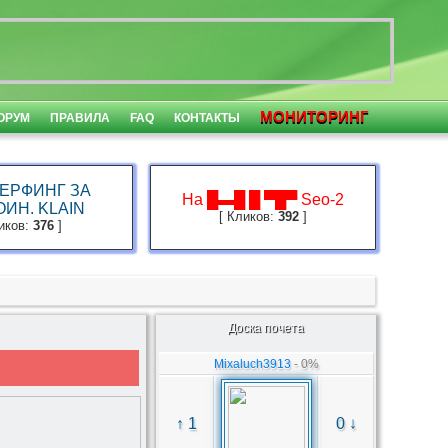
МОНИТОРИНГ
ОРУМ
ПРАВИЛА
FAQ
КОНТАКТЫ
ЕРФИНГ ЗА
На █▬█ █ ▀█▀ Seo-2
ИН. KLAIN
[ Кликов:
392
]
ликов:
376
]
Доска почета
Mixaluch3913
- 0%
↑ 1
0 ↓