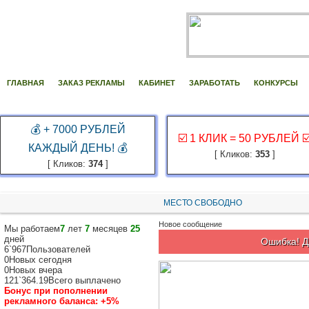
ГЛАВНАЯ
ЗАКАЗ РЕКЛАМЫ
КАБИНЕТ
ЗАРАБОТАТЬ
КОНКУРСЫ
💰 + 7000 РУБЛЕЙ
☑️ 1 КЛИК = 50 РУБЛЕЙ ☑
КАЖДЫЙ ДЕНЬ! 💰
[ Кликов:
353
]
[ Кликов:
374
]
МЕСТО СВОБОДНО
Новое сообщение
Мы работаем
7
лет
7
месяцев
25
дней
Ошибка! Д
6`967
Пользователей
0
Новых сегодня
0
Новых вчера
121`364.19
Всего выплачено
Бонус при пополнении
рекламного баланса:
+5%