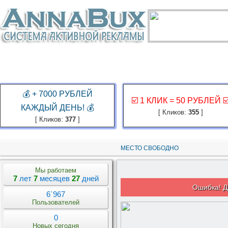
ГЛАВНАЯ
ЗАКАЗ РЕКЛАМЫ
КАБИНЕТ
ЗАРАБОТАТЬ
КОНКУР
💰 + 7000 РУБЛЕЙ
☑️ 1 КЛИК = 50 РУБЛЕЙ ☑
КАЖДЫЙ ДЕНЬ! 💰
[ Кликов:
355
]
[ Кликов:
377
]
МЕСТО СВОБОДНО
Мы работаем
7
лет
7
месяцев
27
дней
Ошибка! Д
6`967
Пользователей
0
Новых сегодня