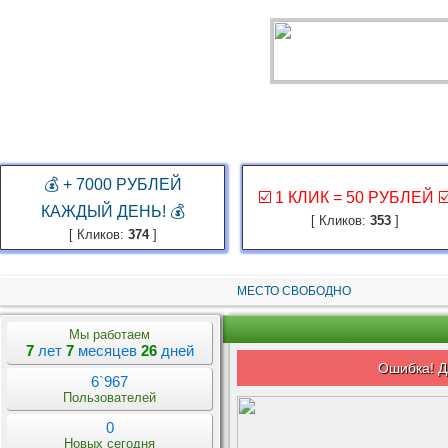
ГЛАВНАЯ
ЗАКАЗ РЕКЛАМЫ
КАБИНЕТ
ЗАРАБОТАТЬ
КОНКУР
💰 + 7000 РУБЛЕЙ
☑️ 1 КЛИК = 50 РУБЛЕЙ ☑
КАЖДЫЙ ДЕНЬ! 💰
[ Кликов:
353
]
[ Кликов:
374
]
МЕСТО СВОБОДНО
Мы работаем
7
лет
7
месяцев
26
дней
Ошибка! Д
6`967
Пользователей
0
Новых сегодня