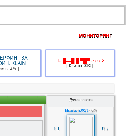
МОНИТОРИНГ
ОРУМ
ПРАВИЛА
FAQ
КОНТАКТЫ
ЕРФИНГ ЗА
На █▬█ █ ▀█▀ Seo-2
ИН. KLAIN
[ Кликов:
392
]
ликов:
376
]
Доска почета
Mixaluch3913
- 0%
↑ 1
0 ↓