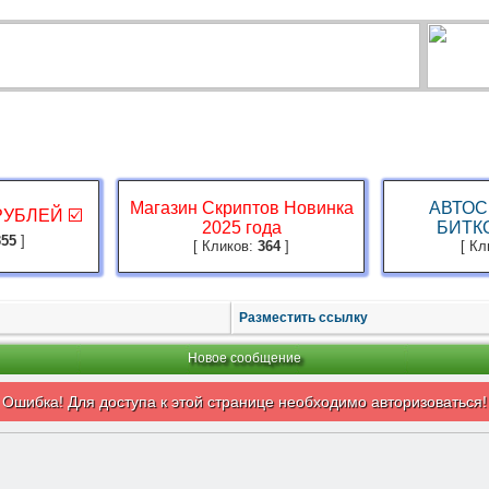
КОНКУРСЫ
ВЫПЛАТЫ
РЕФ-СТЕНА
ТОП 100
НОВОСТИ
Ф
Магазин Скриптов Новинка
АВТОС
 РУБЛЕЙ ☑️
2025 года
БИТКО
355
]
[ Кликов:
364
]
[ К
Разместить ссылку
Новое сообщение
Ошибка! Для доступа к этой странице необходимо авторизоваться!