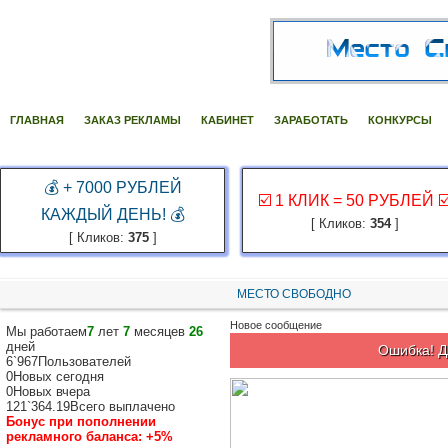
ГЛАВНАЯ
ЗАКАЗ РЕКЛАМЫ
КАБИНЕТ
ЗАРАБОТАТЬ
КОНКУРСЫ
💰 + 7000 РУБЛЕЙ
☑️ 1 КЛИК = 50 РУБЛЕЙ ☑
КАЖДЫЙ ДЕНЬ! 💰
[ Кликов:
354
]
[ Кликов:
375
]
МЕСТО СВОБОДНО
Новое сообщение
Мы работаем
7
лет
7
месяцев
26
дней
Ошибка! Д
6`967
Пользователей
0
Новых сегодня
0
Новых вчера
121`364.19
Всего выплачено
Бонус при пополнении
рекламного баланса:
+5%