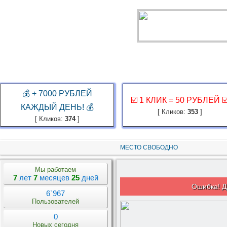
ГЛАВНАЯ
ЗАКАЗ РЕКЛАМЫ
КАБИНЕТ
ЗАРАБОТАТЬ
КОНКУР
💰 + 7000 РУБЛЕЙ
☑️ 1 КЛИК = 50 РУБЛЕЙ ☑
КАЖДЫЙ ДЕНЬ! 💰
[ Кликов:
353
]
[ Кликов:
374
]
МЕСТО СВОБОДНО
Мы работаем
7
лет
7
месяцев
25
дней
Ошибка! Д
6`967
Пользователей
0
Новых сегодня