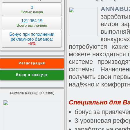
0
ANNABU
Новых вчера
зарабаты
121`364.19
видов за
Всего выплачено
выполняй
Бонус при пополнении
конкурса
рекламного баланса:
+5%
потребуются каки
можете находиться г
системе производя
Регистрация
системы. Начисле
Вход в аккаунт
получить свои перв
надёжно и комфортно
Реклама (баннер 200x300)
Специально для Ва
бонус за привлеч
3-уровневая рефе
заработок на серф