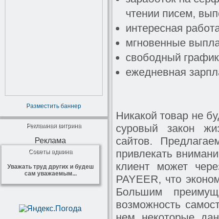
чтении писем, вып
интересная работ
мгновенные выпла
свободный график
ежедневная зарпл
Разместить баннер
Никакой товар не бу
Рекламная витрина
суровый закон жи
сайтов. Предлага
Реклама
привлекать внимани
Советы админа
клиент может чере
Уважать труд других и будеш
сам уважаемым...
PAYEER, что эконом
Большим преимущ
возможность самост
нем некоторые дан