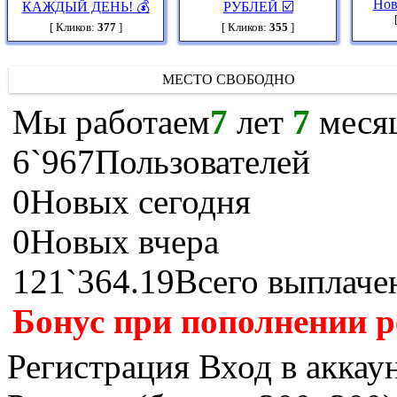
Нов
КАЖДЫЙ ДЕНЬ! 💰
РУБЛЕЙ ☑️
[ Кликов:
377
]
[ Кликов:
355
]
МЕСТО СВОБОДНО
Мы работаем
7
лет
7
меся
6`967
Пользователей
0
Новых сегодня
0
Новых вчера
121`364.19
Всего выплаче
Бонус при пополнении р
Регистрация
Вход в аккау