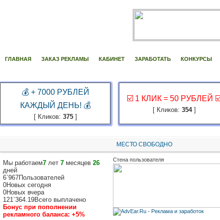
ГЛАВНАЯ
ЗАКАЗ РЕКЛАМЫ
КАБИНЕТ
ЗАРАБОТАТЬ
КОНКУРСЫ
💰 + 7000 РУБЛЕЙ
☑️ 1 КЛИК = 50 РУБЛЕЙ ☑
КАЖДЫЙ ДЕНЬ! 💰
[ Кликов:
354
]
[ Кликов:
375
]
МЕСТО СВОБОДНО
Стена пользователя
Мы работаем
7
лет
7
месяцев
26
дней
6`967
Пользователей
0
Новых сегодня
0
Новых вчера
121`364.19
Всего выплачено
Бонус при пополнении
рекламного баланса:
+5%