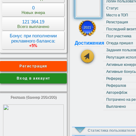
Логин пользоват
0
Статус
Новых вчера
Место в ТОП
121`364.19
Регистрация
Всего выплачено
2021
Последний визи
Бонус при пополнении
Пол участника
рекламного баланса:
Достижения
Откуда пришел
+5%
Задания пользо
Репутация испо
Активные конкур
Регистрация
Активные бонус
Вход в аккаунт
Реферер
Рефералов
Авторефбэк
Реклама (баннер 200x300)
Потрачено на ре
Выплачено
Статистика пользователя