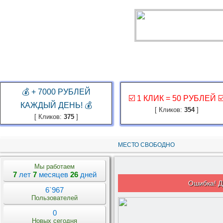
ГЛАВНАЯ
ЗАКАЗ РЕКЛАМЫ
КАБИНЕТ
ЗАРАБОТАТЬ
КОНКУР
💰 + 7000 РУБЛЕЙ
☑️ 1 КЛИК = 50 РУБЛЕЙ ☑
КАЖДЫЙ ДЕНЬ! 💰
[ Кликов:
354
]
[ Кликов:
375
]
МЕСТО СВОБОДНО
Мы работаем
7
лет
7
месяцев
26
дней
Ошибка! Д
6`967
Пользователей
0
Новых сегодня