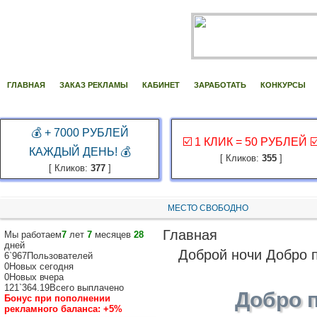
ГЛАВНАЯ
ЗАКАЗ РЕКЛАМЫ
КАБИНЕТ
ЗАРАБОТАТЬ
КОНКУРСЫ
💰 + 7000 РУБЛЕЙ
☑️ 1 КЛИК = 50 РУБЛЕЙ ☑
КАЖДЫЙ ДЕНЬ! 💰
[ Кликов:
355
]
[ Кликов:
377
]
МЕСТО СВОБОДНО
Главная
Мы работаем
7
лет
7
месяцев
28
дней
Доброй ночи Добро 
6`967
Пользователей
0
Новых сегодня
0
Новых вчера
121`364.19
Всего выплачено
Добро 
Бонус при пополнении
рекламного баланса:
+5%