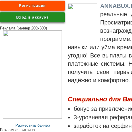
ANNABUX.
Регистрация
реальные 
Вход в аккаунт
Просматрив
Реклама (баннер 200x300)
вознагра
программе
навыки или уйма време
угодно! Все выплаты 
платежные системы. Н
получить свои первы
надёжно и комфортно. 
Специально для Ва
бонус за привлечен
3-уровневая рефера
заработок на серфин
Разместить баннер
Рекламная витрина